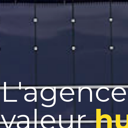
L'agence
 valeur
h